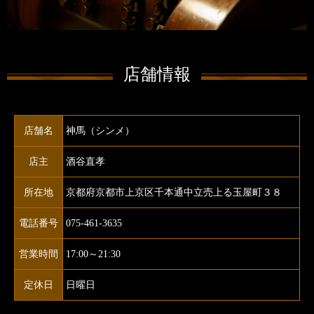
店舗情報
店舗名
神馬（シンメ）
店主
酒谷直孝
所在地
京都府京都市上京区千本通中立売上る玉屋町３８
電話番号
075-461-3635
営業時間
17:00～21:30
定休日
日曜日