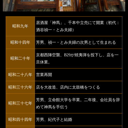
居酒屋「神馬」、千本中立売にて開業（初代：
昭和九年
酒谷禎一・とみ夫婦）
昭和十四年
芳男、禎一・とみ夫婦の次男として生まれる
京都西陣空襲、B29が焼夷弾を投下し、店を一
昭和二十年
旦休業。
昭和二十八年
営業再開
昭和三十六年
店を大改造、店内に太鼓橋をつくる
芳男、立命館大学を卒業。二年後、会社員を辞
昭和三十七年
めて神馬を手伝う
昭和四十四年
芳男、紀代子と結婚