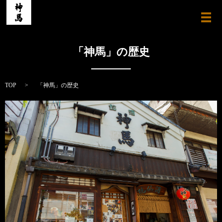
メ
「神馬」の歴史
TOP
「神馬」の歴史