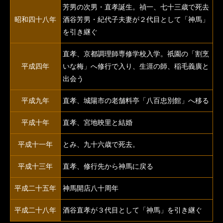
芳男の次男・直孝誕生。禎一、七十三歳で死去
昭和四十八年
酒谷芳男・紀代子夫妻が２代目として「神馬」
を引き継ぐ
直孝、京都調理師専修学校入学。祇園の「割烹
平成四年
いな梅」へ修行で入り、生涯の師、稲毛義廣と
出会う
平成九年
直孝、城陽市の老舗料亭「八百忠別館」へ移る
平成十年
直孝、宮地映里と結婚
平成十一年
とみ、九十六歳で死去。
平成十三年
直孝、修行先から神馬に戻る
平成二十五年
神馬開店八十周年
平成二十八年
酒谷直孝が３代目として「神馬」を引き継ぐ