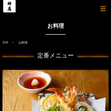
メ
お料理
TOP
お料理
定番メニュー