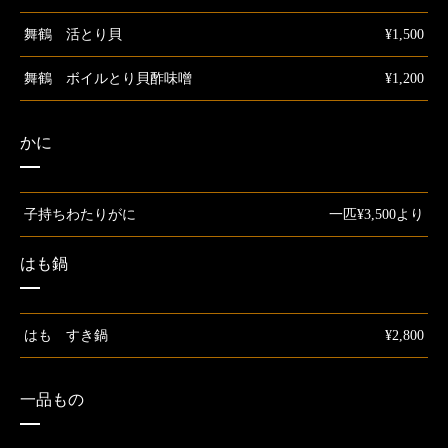
舞鶴 活とり貝
¥1,500
舞鶴 ボイルとり貝酢味噌
¥1,200
かに
子持ちわたりがに
一匹¥3,500より
はも鍋
はも すき鍋
¥2,800
一品もの