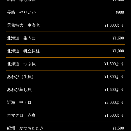
長崎 やりいか
¥900
天然特大 車海老
¥1,800より
北海道 生うに
¥1,600
北海道 帆立貝柱
¥1,000
北海道 つぶ貝
¥1,500より
あわび（生貝）
¥1,800より
あわび蒸し貝
¥1,600より
近海 中トロ
¥2,000より
本マグロ 赤身
¥1,500より
紀州 かつおたたき
¥1,500