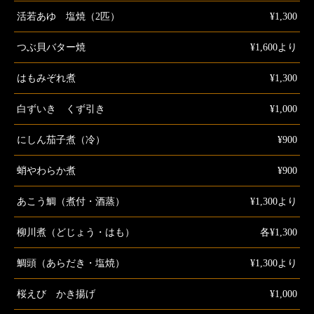
活若あゆ 塩焼（2匹）
¥1,300
つぶ貝バター焼
¥1,600より
はもみぞれ煮
¥1,300
白ずいき くず引き
¥1,000
にしん茄子煮（冷）
¥900
蛸やわらか煮
¥900
あこう鯛（煮付・酒蒸）
¥1,300より
柳川煮（どじょう・はも）
各¥1,300
鯛頭（あらだき・塩焼）
¥1,300より
桜えび かき揚げ
¥1,000