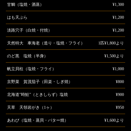
甘鯛（塩焼・酒蒸）
¥1,300
はも天ぷら
¥1,200
淡路穴子（白焼・付焼）
¥1,200
天然特大 車海老（造り・塩焼・フライ）
1匹¥1,800より
のど黒 塩焼（半身）
¥1,500より
帆立貝柱（塩焼・フライ）
¥1,000
京野菜 賀茂茄子（田楽・しぎ焼）
¥800
北海道”時鮭”（ときしらず）塩焼
¥900
天草 天領岩がき（1ヶ）
¥950
あわび（塩焼・蒸貝・バター焼）
¥1,600より