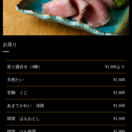
お造り
造り盛合せ（4種）
¥1,600より
天然たい
¥1,600
甘鯛 ぐじ
¥1,800
あまてかれい 淡路
¥1,600
韓国 はもおとし
¥1,600
韓国 はも焼霜
¥1,800