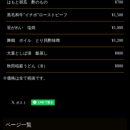
はもと胡瓜 酢のもの
¥700
黒毛和牛”イチボ”ローストビーフ
¥1,500
笹がれい 塩焼
¥1,000
舞鶴 ボイル とり貝酢味噌
¥1,200
大葉としば漬 飯蒸し
¥800
秋田稲庭うどん（冷）
¥800
※価格は全て税抜です。