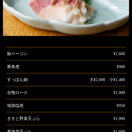
鯨ベーコン
¥1,600
豚角煮
¥900
すっぽん鍋
大¥2,000 小¥1,400
合鴨ロース
¥1,000
地鶏塩焼
¥950
きすと野菜天ぷら
¥1,000
車海老天ぷら
¥1,600