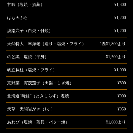
甘鯛（塩焼・酒蒸）
¥1,300
はも天ぷら
¥1,200
淡路穴子（白焼・付焼）
¥1,200
天然特大 車海老（造り・塩焼・フライ）
1匹¥1,800より
のど黒 塩焼（半身）
¥1,500より
帆立貝柱（塩焼・フライ）
¥1,000
京野菜 賀茂茄子（田楽・しぎ焼）
¥800
北海道”時鮭”（ときしらず）塩焼
¥900
天草 天領岩がき（1ヶ）
¥950
あわび（塩焼・蒸貝・バター焼）
¥1,600より