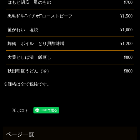
はもと胡瓜 酢のもの
¥700
黒毛和牛”イチボ”ローストビーフ
¥1,500
笹がれい 塩焼
¥1,000
舞鶴 ボイル とり貝酢味噌
¥1,200
大葉としば漬 飯蒸し
¥800
秋田稲庭うどん（冷）
¥800
※価格は全て税抜です。