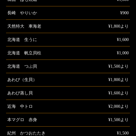
長崎 やりいか
¥900
天然特大 車海老
¥1,800より
北海道 生うに
¥1,600
北海道 帆立貝柱
¥1,000
北海道 つぶ貝
¥1,500より
あわび（生貝）
¥1,800より
あわび蒸し貝
¥1,600より
近海 中トロ
¥2,000より
本マグロ 赤身
¥1,500より
紀州 かつおたたき
¥1,500