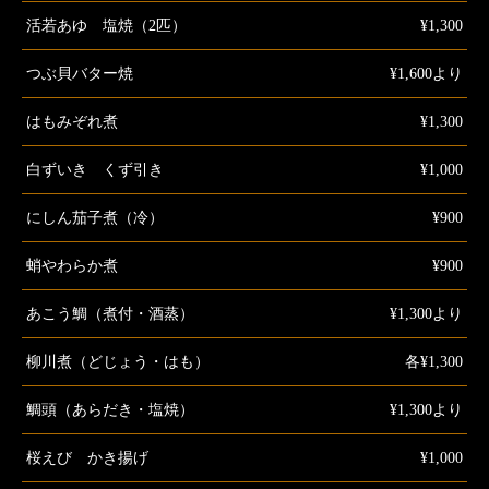
活若あゆ 塩焼（2匹）
¥1,300
つぶ貝バター焼
¥1,600より
はもみぞれ煮
¥1,300
白ずいき くず引き
¥1,000
にしん茄子煮（冷）
¥900
蛸やわらか煮
¥900
あこう鯛（煮付・酒蒸）
¥1,300より
柳川煮（どじょう・はも）
各¥1,300
鯛頭（あらだき・塩焼）
¥1,300より
桜えび かき揚げ
¥1,000