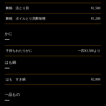
舞鶴 活とり貝
¥1,500
舞鶴 ボイルとり貝酢味噌
¥1,200
かに
子持ちわたりがに
一匹¥3,500より
はも鍋
はも すき鍋
¥2,800
一品もの