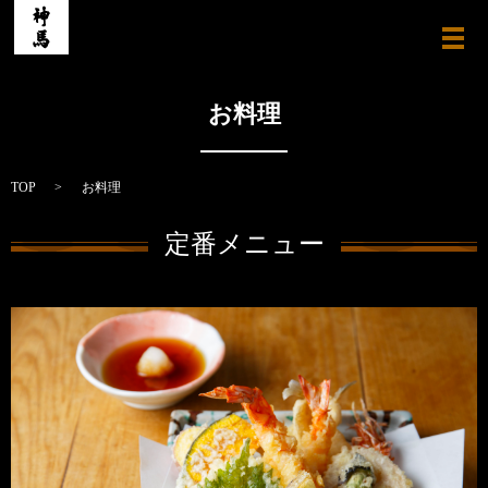
メ
お料理
TOP
お料理
定番メニュー