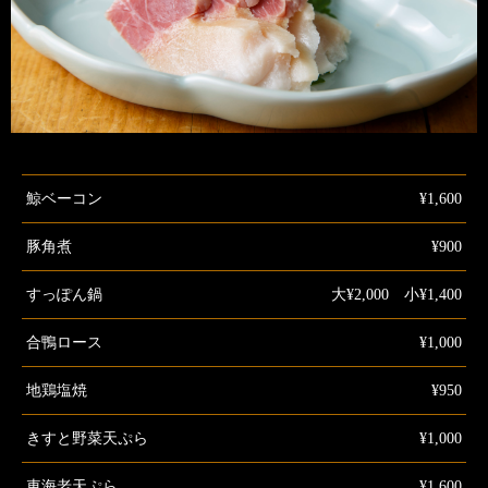
鯨ベーコン
¥1,600
豚角煮
¥900
すっぽん鍋
大¥2,000 小¥1,400
合鴨ロース
¥1,000
地鶏塩焼
¥950
きすと野菜天ぷら
¥1,000
車海老天ぷら
¥1,600