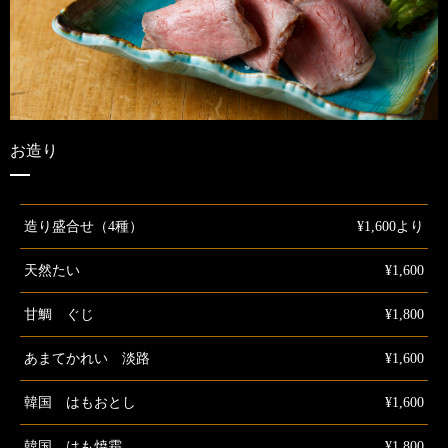
お造り
造り盛合せ（4種）
¥1,600より
天然たい
¥1,600
甘鯛 ぐじ
¥1,800
あまてかれい 淡路
¥1,600
韓国 はもおとし
¥1,600
韓国 はも焼霜
¥1,800