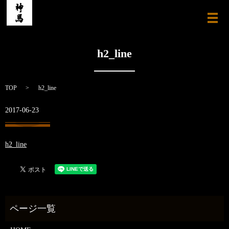
メ
h2_line
TOP
h2_line
2017-06-23
h2_line