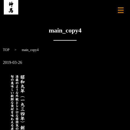
メ
main_copy4
TOP
main_copy4
2019-03-26